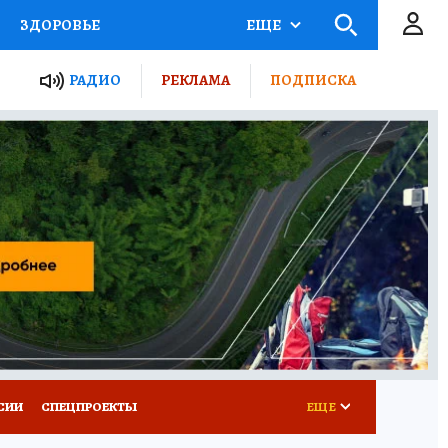
ЗДОРОВЬЕ
ЕЩЕ
ТЫ РОССИИ
РАДИО
РЕКЛАМА
ПОДПИСКА
КРЕТЫ
ПУТЕВОДИТЕЛЬ
 ЖЕЛЕЗА
ТУРИЗМ
Д ПОТРЕБИТЕЛЯ
ВСЕ О КП
СИИ
СПЕЦПРОЕКТЫ
ЕЩЕ