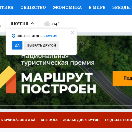
ИТИКА
ОБЩЕСТВО
ЭКОНОМИКА
В МИРЕ
ЗВЕЗДЫ
ЛУМНИСТЫ
ПРОИСШЕСТВИЯ
НАЦИОНАЛЬНЫЕ ПРОЕК
ЯКУТИЯ
+14
°
ВАШ РЕГИОН —
ЯКУТИЯ
Ы
ОТКРЫВАЕМ МИР
Я ЗНАЮ
СЕМЬЯ
ЖЕНСКИЕ СЕ
ДА
ВЫБРАТЬ ДРУГОЙ
ПРОМОКОДЫ
СЕРИАЛЫ
СПЕЦПРОЕКТЫ
ДЕФИЦИТ
ВИЗОР
КОЛЛЕКЦИИ
КОНКУРСЫ
РАБОТА У НАС
ГИ
НА САЙТЕ
УКРАИНА: СВОДКА
КП В МАХ
ЖИЛЬЕ ДЛЯ ЯКУТЯН
ОТДЫХ В РОС