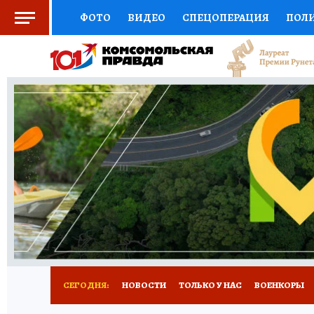
ФОТО
ВИДЕО
СПЕЦОПЕРАЦИЯ
ПОЛ
СОЦПОДДЕРЖКА
НАУКА
СПОРТ
КО
ВЫБОР ЭКСПЕРТОВ
ДОКТОР
ФИНАНС
КНИЖНАЯ ПОЛКА
ПРОГНОЗЫ НА СПОРТ
ПРЕСС-ЦЕНТР
НЕДВИЖИМОСТЬ
ТЕЛЕ
РАДИО КП
РЕКЛАМА
ТЕСТЫ
НОВОЕ 
СЕГОДНЯ:
НОВОСТИ
ТОЛЬКО У НАС
ВОЕНКОРЫ