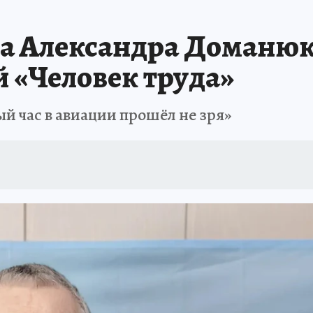
БИРСК
ПРОИСШЕСТВИЯ
АФИША
ИСПЫТАНО НА СЕБЕ
а Александра Доманюк
 «Человек труда»
й час в авиации прошёл не зря»