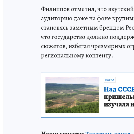
Филиппов отметил, что якутски
аудиторию даже на фоне крупных
становясь заметным брендом Рес
что государство должно поддер
сюжетов, избегая чрезмерных ог
региональному контенту.
НАУКА
Над СССР
пришельце
изучала 