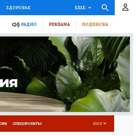
ЗДОРОВЬЕ
ЕЩЕ
ТЫ РОССИИ
РАДИО
РЕКЛАМА
ПОДПИСКА
КРЕТЫ
ПУТЕВОДИТЕЛЬ
 ЖЕЛЕЗА
ТУРИЗМ
Д ПОТРЕБИТЕЛЯ
ВСЕ О КП
СИИ
СПЕЦПРОЕКТЫ
ЕЩЕ