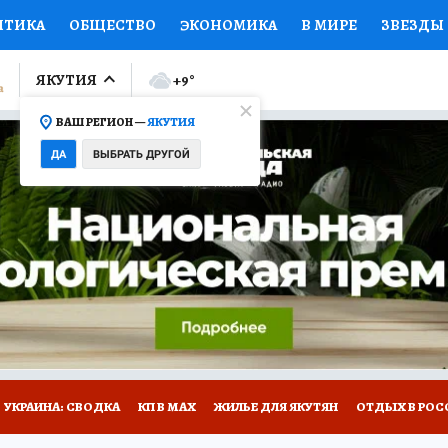
ИТИКА
ОБЩЕСТВО
ЭКОНОМИКА
В МИРЕ
ЗВЕЗДЫ
ЛУМНИСТЫ
ПРОИСШЕСТВИЯ
НАЦИОНАЛЬНЫЕ ПРОЕК
ЯКУТИЯ
+9
°
ВАШ РЕГИОН —
ЯКУТИЯ
Ы
ОТКРЫВАЕМ МИР
Я ЗНАЮ
СЕМЬЯ
ЖЕНСКИЕ СЕ
ДА
ВЫБРАТЬ ДРУГОЙ
ПРОМОКОДЫ
СЕРИАЛЫ
СПЕЦПРОЕКТЫ
ДЕФИЦИТ
ВИЗОР
КОЛЛЕКЦИИ
КОНКУРСЫ
РАБОТА У НАС
ГИ
НА САЙТЕ
УКРАИНА: СВОДКА
КП В МАХ
ЖИЛЬЕ ДЛЯ ЯКУТЯН
ОТДЫХ В РОС