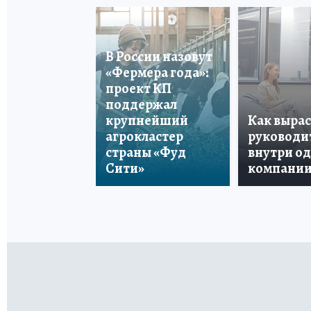
В России назовут
«Фермера года»:
проект КП
поддержал
крупнейший
Как вырас
агрокластер
руководи
страны «Фуд
внутри о
Сити»
компани