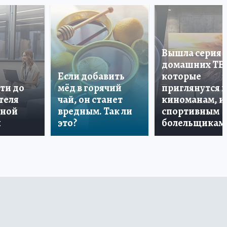
Вышла серия
домашних ТВ
Если добавить
которые
ти до
мёд в горячий
приглянутся 
теля
чай, он станет
киноманам, и
дной
вредным. Так ли
спортивным
и
это?
болельщикам