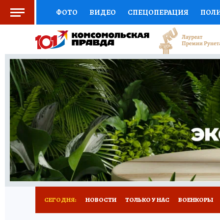
ФОТО
ВИДЕО
СПЕЦОПЕРАЦИЯ
ПОЛ
СОЦПОДДЕРЖКА
НАУКА
СПОРТ
КО
ВЫБОР ЭКСПЕРТОВ
ДОКТОР
ФИНАНС
КНИЖНАЯ ПОЛКА
ПРОГНОЗЫ НА СПОРТ
ПРЕСС-ЦЕНТР
НЕДВИЖИМОСТЬ
ТЕЛЕ
РАДИО КП
РЕКЛАМА
ТЕСТЫ
НОВОЕ 
СЕГОДНЯ:
НОВОСТИ
ТОЛЬКО У НАС
ВОЕНКОРЫ