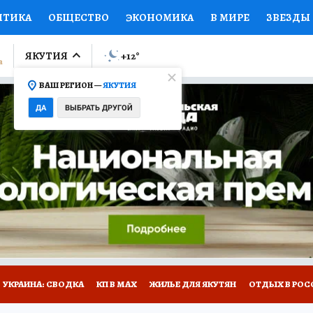
ИТИКА
ОБЩЕСТВО
ЭКОНОМИКА
В МИРЕ
ЗВЕЗДЫ
ЛУМНИСТЫ
ПРОИСШЕСТВИЯ
НАЦИОНАЛЬНЫЕ ПРОЕК
ЯКУТИЯ
+12
°
ВАШ РЕГИОН —
ЯКУТИЯ
Ы
ОТКРЫВАЕМ МИР
Я ЗНАЮ
СЕМЬЯ
ЖЕНСКИЕ СЕ
ДА
ВЫБРАТЬ ДРУГОЙ
ПРОМОКОДЫ
СЕРИАЛЫ
СПЕЦПРОЕКТЫ
ДЕФИЦИТ
ВИЗОР
КОЛЛЕКЦИИ
КОНКУРСЫ
РАБОТА У НАС
ГИ
НА САЙТЕ
УКРАИНА: СВОДКА
КП В МАХ
ЖИЛЬЕ ДЛЯ ЯКУТЯН
ОТДЫХ В РОС