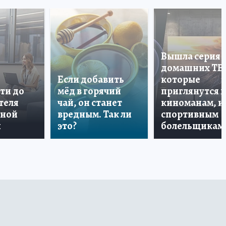
Вышла серия
домашних ТВ
Если добавить
которые
ти до
мёд в горячий
приглянутся 
теля
чай, он станет
киноманам, и
дной
вредным. Так ли
спортивным
и
это?
болельщикам