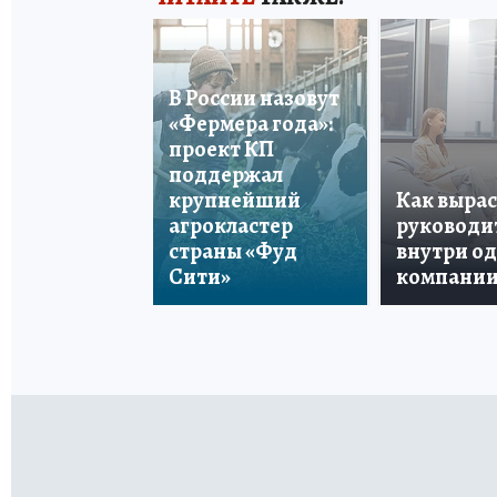
В России назовут
«Фермера года»:
проект КП
поддержал
крупнейший
Как вырас
агрокластер
руководи
страны «Фуд
внутри о
Сити»
компани