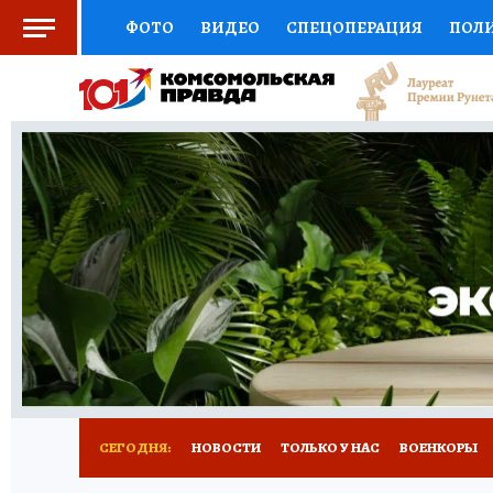
ФОТО
ВИДЕО
СПЕЦОПЕРАЦИЯ
ПОЛ
СОЦПОДДЕРЖКА
НАУКА
СПОРТ
КО
ВЫБОР ЭКСПЕРТОВ
ДОКТОР
ФИНАНС
КНИЖНАЯ ПОЛКА
ПРОГНОЗЫ НА СПОРТ
ПРЕСС-ЦЕНТР
НЕДВИЖИМОСТЬ
ТЕЛЕ
РАДИО КП
РЕКЛАМА
ТЕСТЫ
НОВОЕ 
СЕГОДНЯ:
НОВОСТИ
ТОЛЬКО У НАС
ВОЕНКОРЫ