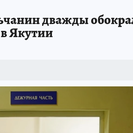
БИРСК
ПРОИСШЕСТВИЯ
АФИША
ИСПЫТАНО НА СЕБЕ
ьчанин дважды обокра
 в Якутии