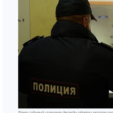
Ранее судимый сельчанин дважды обокрал магазин ци