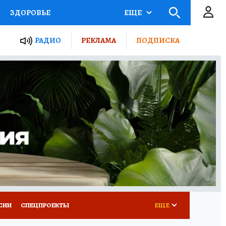
ЗДОРОВЬЕ
ЕЩЕ
ТЫ РОССИИ
РАДИО
РЕКЛАМА
ПОДПИСКА
КРЕТЫ
ПУТЕВОДИТЕЛЬ
 ЖЕЛЕЗА
ТУРИЗМ
Д ПОТРЕБИТЕЛЯ
ВСЕ О КП
СИИ
СПЕЦПРОЕКТЫ
ЕЩЕ