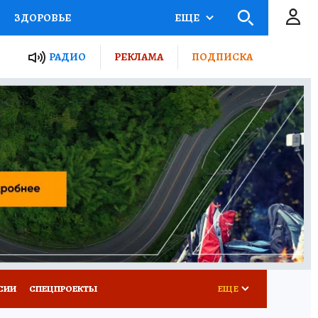
ЗДОРОВЬЕ
ЕЩЕ
ТЫ РОССИИ
РАДИО
РЕКЛАМА
ПОДПИСКА
КРЕТЫ
ПУТЕВОДИТЕЛЬ
 ЖЕЛЕЗА
ТУРИЗМ
Д ПОТРЕБИТЕЛЯ
ВСЕ О КП
СИИ
СПЕЦПРОЕКТЫ
ЕЩЕ