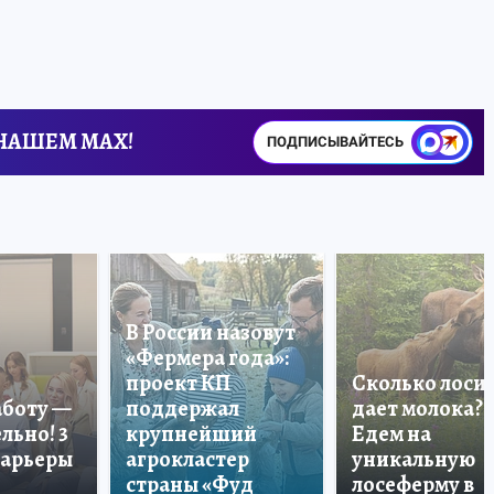
 НАШЕМ MAX!
ПОДПИСЫВАЙТЕСЬ
В России назовут
«Фермера года»:
проект КП
Сколько лоси
аботу —
поддержал
дает молока?
льно! 3
крупнейший
Едем на
карьеры
агрокластер
уникальную
страны «Фуд
лосеферму в