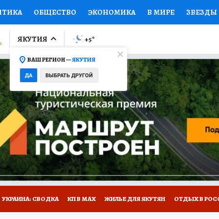
ИТИКА
ОБЩЕСТВО
ЭКОНОМИКА
В МИРЕ
ЗВЕЗДЫ
ЛУМНИСТЫ
ПРОИСШЕСТВИЯ
НАЦИОНАЛЬНЫЕ ПРОЕК
ЯКУТИЯ
+5
°
ВАШ РЕГИОН —
ЯКУТИЯ
Ы
ОТКРЫВАЕМ МИР
Я ЗНАЮ
СЕМЬЯ
ЖЕНСКИЕ СЕ
ДА
ВЫБРАТЬ ДРУГОЙ
ПРОМОКОДЫ
СЕРИАЛЫ
СПЕЦПРОЕКТЫ
ДЕФИЦИТ
ВИЗОР
КОЛЛЕКЦИИ
КОНКУРСЫ
РАБОТА У НАС
ГИ
НА САЙТЕ
УКРАИНА: СВОДКА
КП В МАХ
ЖИЛЬЕ ДЛЯ ЯКУТЯН
ОТДЫХ В РОС