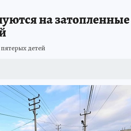
БИРСК
ПРОИСШЕСТВИЯ
АФИША
ИСПЫТАНО НА СЕБЕ
уются на затопленные
ей
 пятерых детей