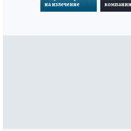
на излечение
компани