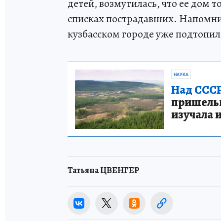
детей, возмутилась, что ее дом 
списках пострадавших. Напомним
кузбасском городе уже подтопил
НАУКА
Над СССР
пришельце
изучала 
Татьяна ЦВЕНГЕР