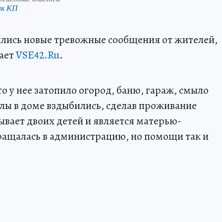
нк КП
ились новые тревожные сообщения от жителей,
щает
VSE42.Ru
.
то у нее затопило огород, баню, гараж, смыло
полы в доме вздыбились, сделав проживание
ает двоих детей и является матерью-
бращалась в администрацию, но помощи так и