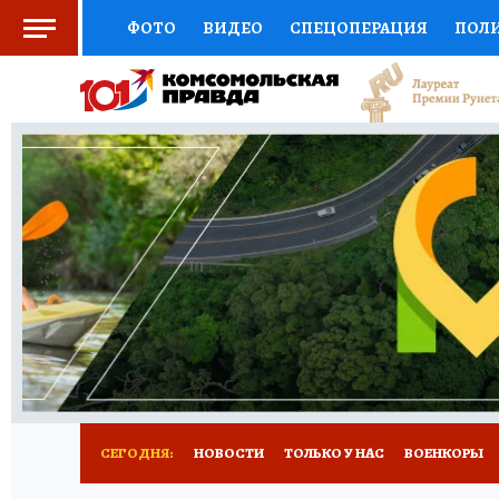
ФОТО
ВИДЕО
СПЕЦОПЕРАЦИЯ
ПОЛ
СОЦПОДДЕРЖКА
НАУКА
СПОРТ
КО
ВЫБОР ЭКСПЕРТОВ
ДОКТОР
ФИНАНС
КНИЖНАЯ ПОЛКА
ПРОГНОЗЫ НА СПОРТ
ПРЕСС-ЦЕНТР
НЕДВИЖИМОСТЬ
ТЕЛЕ
РАДИО КП
РЕКЛАМА
ТЕСТЫ
НОВОЕ 
СЕГОДНЯ:
НОВОСТИ
ТОЛЬКО У НАС
ВОЕНКОРЫ