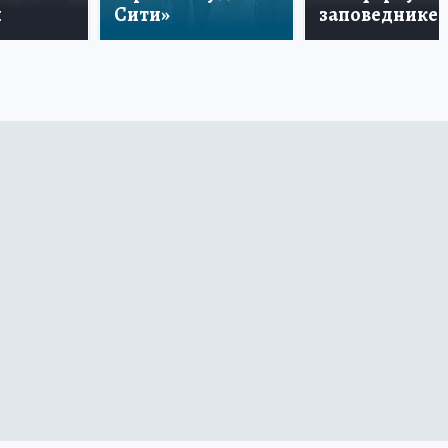
и
Сити»
заповеднике!