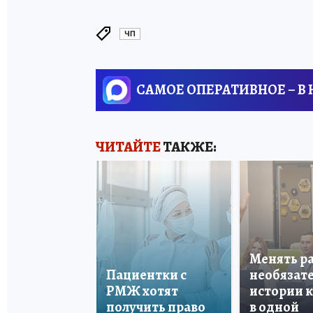
ЧП
САМОЕ ОПЕРАТИВНОЕ – В
ЧИТАЙТЕ
ТАКЖЕ:
Менять р
Пациентки с
необязате
РМЖ хотят
истории 
получить право
в одной