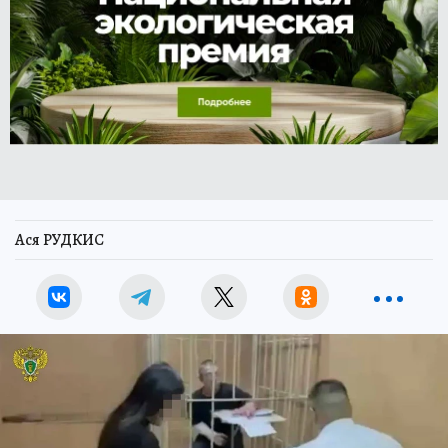
Ася РУДКИС