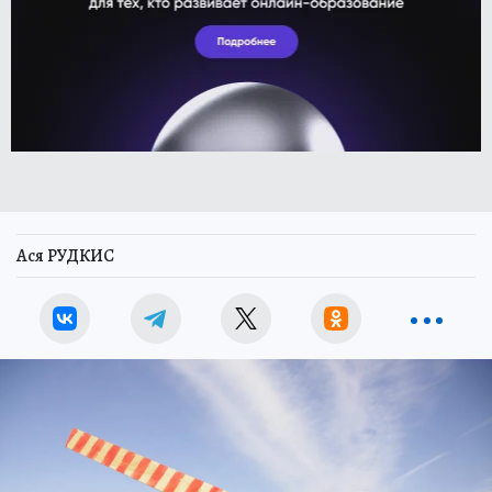
Ася РУДКИС