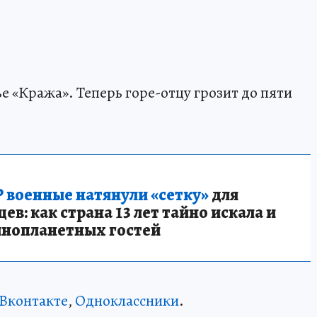
ье «Кража». Теперь горе-отцу грозит до пяти
 военные натянули «сетку»
для
в: как страна 13 лет тайно искала и
инопланетных гостей
Вконтакте
,
Одноклассники
.