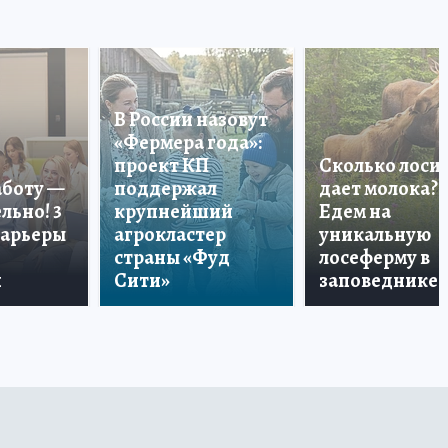
В России назовут
«Фермера года»:
проект КП
Сколько лоси
аботу —
поддержал
дает молока?
льно! 3
крупнейший
Едем на
карьеры
агрокластер
уникальную
страны «Фуд
лосеферму в
и
Сити»
заповеднике!