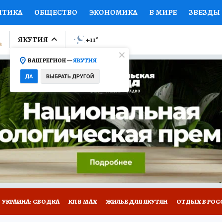
ИТИКА
ОБЩЕСТВО
ЭКОНОМИКА
В МИРЕ
ЗВЕЗДЫ
ЛУМНИСТЫ
ПРОИСШЕСТВИЯ
НАЦИОНАЛЬНЫЕ ПРОЕК
ЯКУТИЯ
+11
°
ВАШ РЕГИОН —
ЯКУТИЯ
Ы
ОТКРЫВАЕМ МИР
Я ЗНАЮ
СЕМЬЯ
ЖЕНСКИЕ СЕ
ДА
ВЫБРАТЬ ДРУГОЙ
ПРОМОКОДЫ
СЕРИАЛЫ
СПЕЦПРОЕКТЫ
ДЕФИЦИТ
ВИЗОР
КОЛЛЕКЦИИ
КОНКУРСЫ
РАБОТА У НАС
ГИ
НА САЙТЕ
УКРАИНА: СВОДКА
КП В МАХ
ЖИЛЬЕ ДЛЯ ЯКУТЯН
ОТДЫХ В РОС