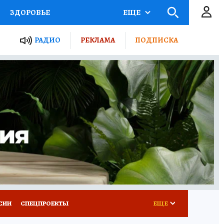
ЗДОРОВЬЕ
ЕЩЕ
ТЫ РОССИИ
РАДИО
РЕКЛАМА
ПОДПИСКА
КРЕТЫ
ПУТЕВОДИТЕЛЬ
 ЖЕЛЕЗА
ТУРИЗМ
Д ПОТРЕБИТЕЛЯ
ВСЕ О КП
СИИ
СПЕЦПРОЕКТЫ
ЕЩЕ