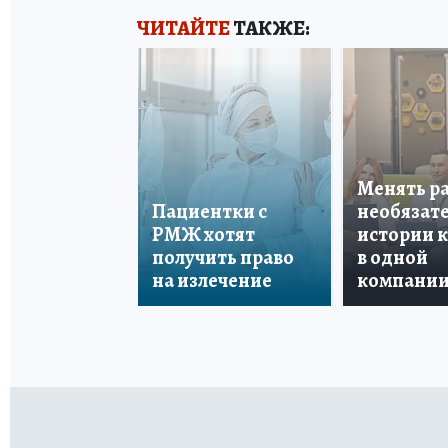
ЧИТАЙТЕ
ТАКЖЕ:
Менять р
Пациентки с
необязате
РМЖ хотят
истории 
получить право
в одной
на излечение
компани