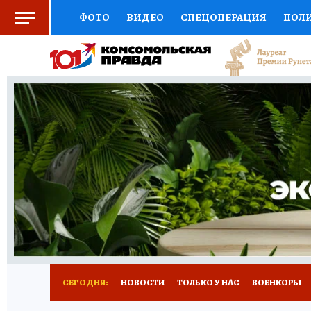
ФОТО
ВИДЕО
СПЕЦОПЕРАЦИЯ
ПОЛ
СОЦПОДДЕРЖКА
НАУКА
СПОРТ
КО
ВЫБОР ЭКСПЕРТОВ
ДОКТОР
ФИНАНС
КНИЖНАЯ ПОЛКА
ПРОГНОЗЫ НА СПОРТ
ПРЕСС-ЦЕНТР
НЕДВИЖИМОСТЬ
ТЕЛЕ
РАДИО КП
РЕКЛАМА
ТЕСТЫ
НОВОЕ 
СЕГОДНЯ:
НОВОСТИ
ТОЛЬКО У НАС
ВОЕНКОРЫ