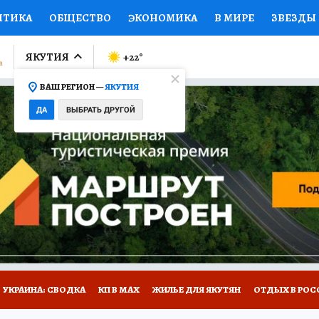
ИТИКА
ОБЩЕСТВО
ЭКОНОМИКА
В МИРЕ
ЗВЕЗДЫ
ЛУМНИСТЫ
ПРОИСШЕСТВИЯ
НАЦИОНАЛЬНЫЕ ПРОЕК
ЯКУТИЯ
+22
°
ВАШ РЕГИОН —
ЯКУТИЯ
Ы
ОТКРЫВАЕМ МИР
Я ЗНАЮ
СЕМЬЯ
ЖЕНСКИЕ СЕ
ДА
ВЫБРАТЬ ДРУГОЙ
ПРОМОКОДЫ
СЕРИАЛЫ
СПЕЦПРОЕКТЫ
ДЕФИЦИТ
ВИЗОР
КОЛЛЕКЦИИ
КОНКУРСЫ
РАБОТА У НАС
ГИ
НА САЙТЕ
УКРАИНА: СВОДКА
КП В МАХ
ЖИЛЬЕ ДЛЯ ЯКУТЯН
ОТДЫХ В РОС