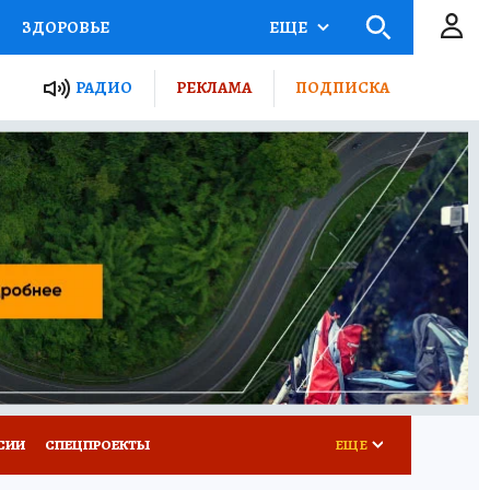
ЗДОРОВЬЕ
ЕЩЕ
ТЫ РОССИИ
РАДИО
РЕКЛАМА
ПОДПИСКА
КРЕТЫ
ПУТЕВОДИТЕЛЬ
 ЖЕЛЕЗА
ТУРИЗМ
Д ПОТРЕБИТЕЛЯ
ВСЕ О КП
СИИ
СПЕЦПРОЕКТЫ
ЕЩЕ