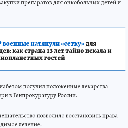
закупки препаратов для онкобольных детей и
.
 военные натянули «сетку»
для
в: как страна 13 лет тайно искала и
инопланетных гостей
диабетом получил положенные лекарства
ери в Генпрокуратуру России.
мешательство позволило восстановить права
одимое лечение.