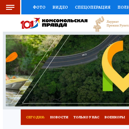
ФОТО
ВИДЕО
СПЕЦОПЕРАЦИЯ
ПОЛ
СОЦПОДДЕРЖКА
НАУКА
СПОРТ
КО
ВЫБОР ЭКСПЕРТОВ
ДОКТОР
ФИНАНС
КНИЖНАЯ ПОЛКА
ПРОГНОЗЫ НА СПОРТ
ПРЕСС-ЦЕНТР
НЕДВИЖИМОСТЬ
ТЕЛЕ
РАДИО КП
РЕКЛАМА
ТЕСТЫ
НОВОЕ 
СЕГОДНЯ:
НОВОСТИ
ТОЛЬКО У НАС
ВОЕНКОРЫ