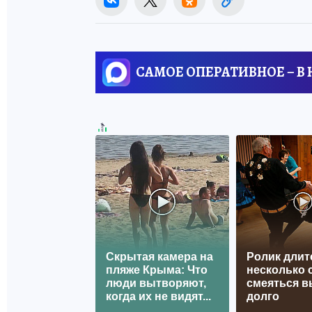
САМОЕ ОПЕРАТИВНОЕ – В
Скрытая камера на
Ролик длит
пляже Крыма: Что
несколько с
люди вытворяют,
смеяться в
когда их не видят...
долго