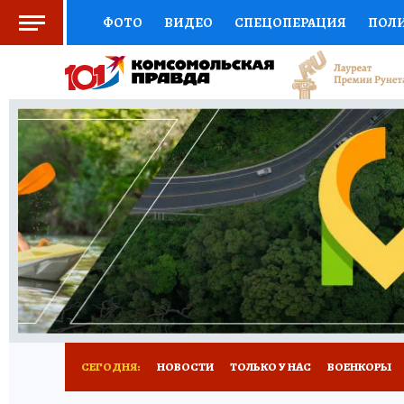
ФОТО
ВИДЕО
СПЕЦОПЕРАЦИЯ
ПОЛ
СОЦПОДДЕРЖКА
НАУКА
СПОРТ
КО
ВЫБОР ЭКСПЕРТОВ
ДОКТОР
ФИНАНС
КНИЖНАЯ ПОЛКА
ПРОГНОЗЫ НА СПОРТ
ПРЕСС-ЦЕНТР
НЕДВИЖИМОСТЬ
ТЕЛЕ
РАДИО КП
РЕКЛАМА
ТЕСТЫ
НОВОЕ 
СЕГОДНЯ:
НОВОСТИ
ТОЛЬКО У НАС
ВОЕНКОРЫ