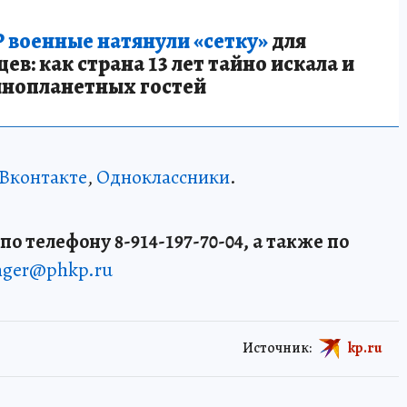
 военные натянули «сетку»
для
в: как страна 13 лет тайно искала и
инопланетных гостей
Вконтакте
,
Одноклассники
.
о телефону 8-914-197-70-04, а также по
enger@phkp.ru
Источник:
kp.ru