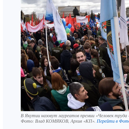
В Якутии назовут лауреатов премии «Человек труда
Фото:
Влад КОМЯКОВ, Архив «КП».
Перейти в Фот