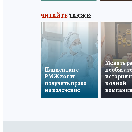
ЧИТАЙТЕ
ТАКЖЕ:
Менять р
Пациентки с
необязате
РМЖ хотят
истории 
получить право
в одной
на излечение
компани