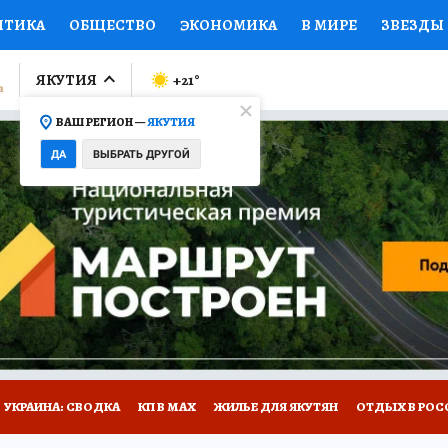
ИТИКА
ОБЩЕСТВО
ЭКОНОМИКА
В МИРЕ
ЗВЕЗДЫ
ЛУМНИСТЫ
ПРОИСШЕСТВИЯ
НАЦИОНАЛЬНЫЕ ПРОЕК
ЯКУТИЯ
+21
°
ВАШ РЕГИОН —
ЯКУТИЯ
Ы
ОТКРЫВАЕМ МИР
Я ЗНАЮ
СЕМЬЯ
ЖЕНСКИЕ СЕ
ДА
ВЫБРАТЬ ДРУГОЙ
ПРОМОКОДЫ
СЕРИАЛЫ
СПЕЦПРОЕКТЫ
ДЕФИЦИТ
ВИЗОР
КОЛЛЕКЦИИ
КОНКУРСЫ
РАБОТА У НАС
ГИ
НА САЙТЕ
УКРАИНА: СВОДКА
КП В МАХ
ЖИЛЬЕ ДЛЯ ЯКУТЯН
ОТДЫХ В РОС