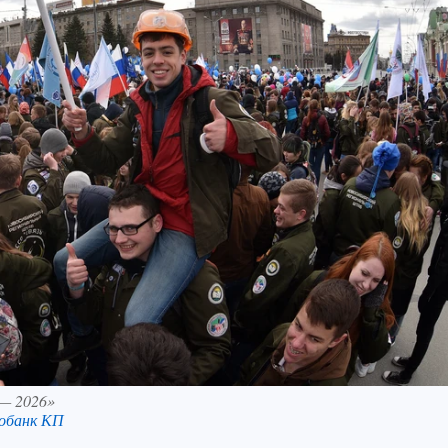
 — 2026»
обанк КП