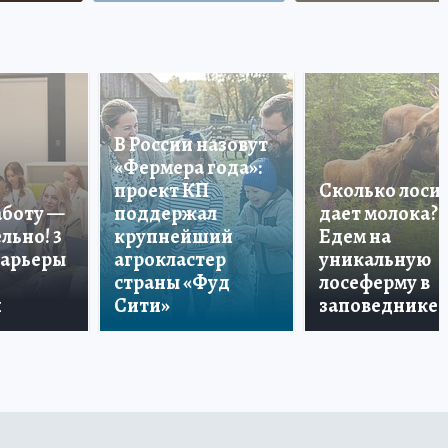
В России назовут
«Фермера года»:
проект КП
Сколько лоси
аботу —
поддержал
дает молока?
льно! 3
крупнейший
Едем на
карьеры
агрокластер
уникальную
страны «Фуд
лосеферму в
и
Сити»
заповеднике!