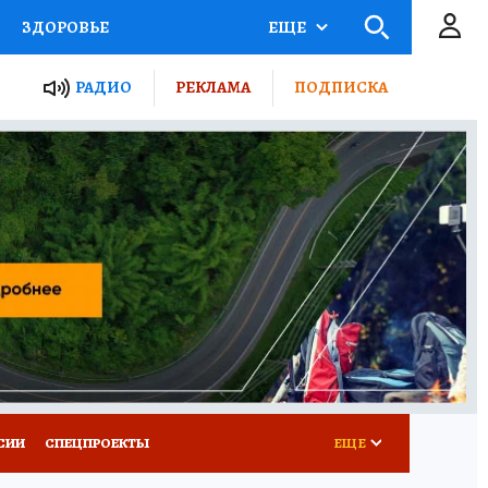
ЗДОРОВЬЕ
ЕЩЕ
ТЫ РОССИИ
РАДИО
РЕКЛАМА
ПОДПИСКА
КРЕТЫ
ПУТЕВОДИТЕЛЬ
 ЖЕЛЕЗА
ТУРИЗМ
Д ПОТРЕБИТЕЛЯ
ВСЕ О КП
СИИ
СПЕЦПРОЕКТЫ
ЕЩЕ