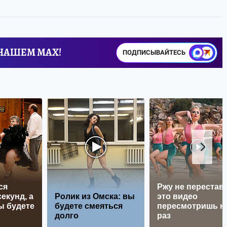
 НАШЕМ MAX!
ПОДПИСЫВАЙТЕСЬ
ся
Ржу не перестава
екунд, а
Ролик из Омска: вы
это видео
ы будете
будете смеяться
пересмотришь н
долго
раз