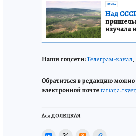
НАУКА
Над СССР
пришельце
изучала 
Наши соцсети:
Телеграм-канал
,
Обратиться в редакцию можно п
электронной почте
tatiana.tsv
Ася ДОЛЕЦКАЯ