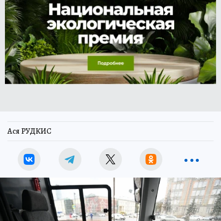
Ася РУДКИС