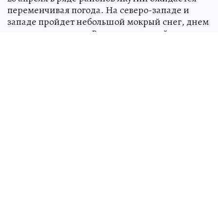
переменчивая погода. На северо-западе и
западе пройдет небольшой мокрый снег, днем
местами с дождем. Ветер умеренный.
Подробнее - в материале «КП» - Якутия».
Ночью температура составит от -2 до -7
градусов, при прояснении похолодает до
-10…-15. На северо-востоке в низинах морозы
могут достигать -20…-25 градусов.