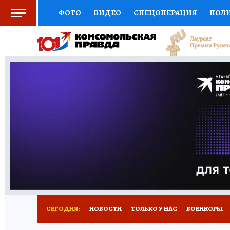
ФОТО
ВИДЕО
СПЕЦОПЕРАЦИЯ
ПОЛ
СОЦПОДДЕРЖКА
НАУКА
СПОРТ
КО
ВЫБОР ЭКСПЕРТОВ
ДОКТОР
ФИНАНС
КНИЖНАЯ ПОЛКА
ПРОГНОЗЫ НА СПОРТ
ПРЕСС-ЦЕНТР
НЕДВИЖИМОСТЬ
ТЕЛЕ
РАДИО КП
РЕКЛАМА
ТЕСТЫ
НОВОЕ 
СЕГОДНЯ:
НОВОСТИ
ТОЛЬКО У НАС
ВОЕНКОРЫ