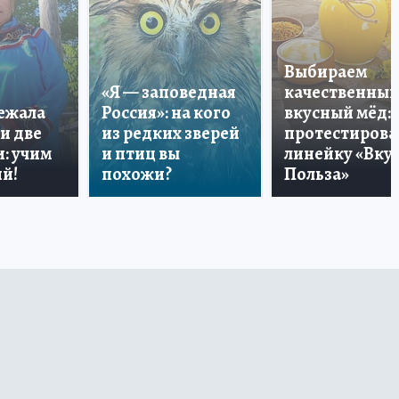
Выбираем
«Я — заповедная
качественный
лежала
Россия»: на кого
вкусный мёд:
и две
из редких зверей
протестирова
: учим
и птиц вы
линейку «Вкус
й!
похожи?
Польза»