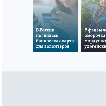
В России
У фанзы 
появилась
оморочка 
банковская карта
мордушки
для волонтеров
удэгейски