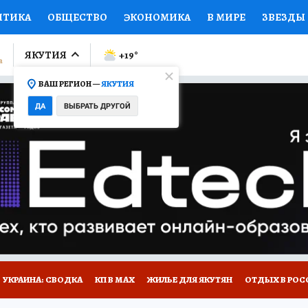
ИТИКА
ОБЩЕСТВО
ЭКОНОМИКА
В МИРЕ
ЗВЕЗДЫ
ЛУМНИСТЫ
ПРОИСШЕСТВИЯ
НАЦИОНАЛЬНЫЕ ПРОЕК
ЯКУТИЯ
+19
°
ВАШ РЕГИОН —
ЯКУТИЯ
Ы
ОТКРЫВАЕМ МИР
Я ЗНАЮ
СЕМЬЯ
ЖЕНСКИЕ СЕ
ДА
ВЫБРАТЬ ДРУГОЙ
ПРОМОКОДЫ
СЕРИАЛЫ
СПЕЦПРОЕКТЫ
ДЕФИЦИТ
ВИЗОР
КОЛЛЕКЦИИ
КОНКУРСЫ
РАБОТА У НАС
ГИ
НА САЙТЕ
УКРАИНА: СВОДКА
КП В МАХ
ЖИЛЬЕ ДЛЯ ЯКУТЯН
ОТДЫХ В РОС