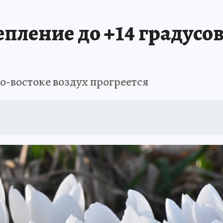
БИРСК
ПРОИСШЕСТВИЯ
АФИША
ИСПЫТАНО НА СЕБЕ
пление до +14 градусо
го-востоке воздух прогреется