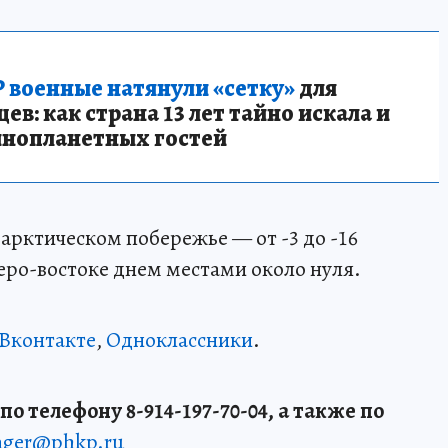
 военные натянули «сетку»
для
в: как страна 13 лет тайно искала и
инопланетных гостей
 арктическом побережье — от -3 до -16
веро-востоке днем местами около нуля.
Вконтакте
,
Одноклассники
.
о телефону 8-914-197-70-04, а также по
enger@phkp.ru