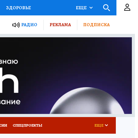
ЗДОРОВЬЕ
ЕЩЕ
ТЫ РОССИИ
РАДИО
РЕКЛАМА
ПОДПИСКА
КРЕТЫ
ПУТЕВОДИТЕЛЬ
 ЖЕЛЕЗА
ТУРИЗМ
Д ПОТРЕБИТЕЛЯ
ВСЕ О КП
СИИ
СПЕЦПРОЕКТЫ
ЕЩЕ