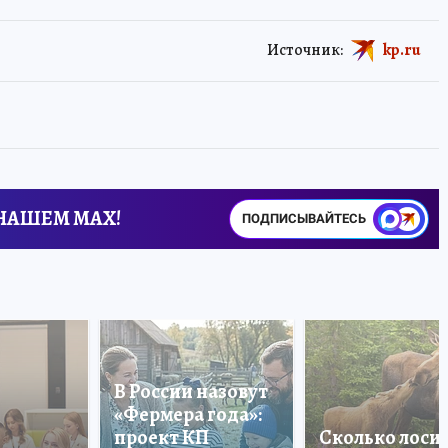
Источник:
kp.ru
 НАШЕМ MAX!
ПОДПИСЫВАЙТЕСЬ
В России назовут
«Фермера года»:
проект КП
Сколько лоси