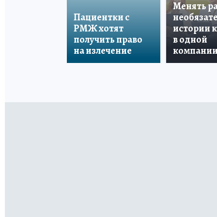
Менять р
Пациентки с
необязате
РМЖ хотят
истории 
получить право
в одной
на излечение
компани