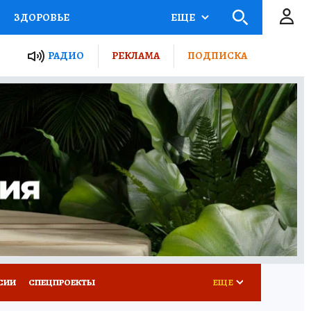
ЗДОРОВЬЕ
ЕЩЕ
ТЫ РОССИИ
РАДИО
РЕКЛАМА
ПОДПИСКА
КРЕТЫ
ПУТЕВОДИТЕЛЬ
 ЖЕЛЕЗА
ТУРИЗМ
Д ПОТРЕБИТЕЛЯ
ВСЕ О КП
СИИ
СПЕЦПРОЕКТЫ
ЕЩЕ