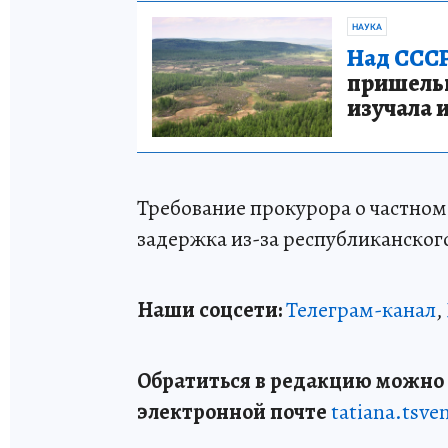
НАУКА
Над СССР
пришельце
изучала 
Требование прокурора о частном
задержка из-за республиканског
Наши соцсети:
Телеграм-канал
,
Обратиться в редакцию можно п
электронной почте
tatiana.tsv