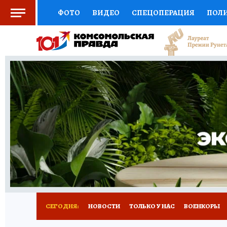
ФОТО
ВИДЕО
СПЕЦОПЕРАЦИЯ
ПОЛ
СОЦПОДДЕРЖКА
НАУКА
СПОРТ
КО
ВЫБОР ЭКСПЕРТОВ
ДОКТОР
ФИНАНС
КНИЖНАЯ ПОЛКА
ПРОГНОЗЫ НА СПОРТ
ПРЕСС-ЦЕНТР
НЕДВИЖИМОСТЬ
ТЕЛЕ
РАДИО КП
РЕКЛАМА
ТЕСТЫ
НОВОЕ 
СЕГОДНЯ:
НОВОСТИ
ТОЛЬКО У НАС
ВОЕНКОРЫ