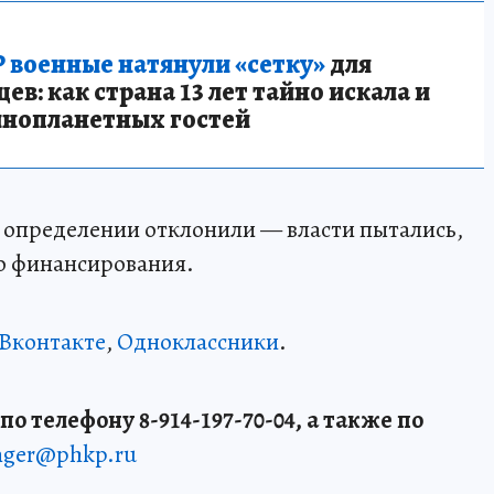
 военные натянули «сетку»
для
в: как страна 13 лет тайно искала и
инопланетных гостей
 определении отклонили — власти пытались,
о финансирования.
Вконтакте
,
Одноклассники
.
о телефону 8-914-197-70-04, а также по
enger@phkp.ru