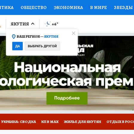
ИТИКА
ОБЩЕСТВО
ЭКОНОМИКА
В МИРЕ
ЗВЕЗДЫ
ЛУМНИСТЫ
ПРОИСШЕСТВИЯ
НАЦИОНАЛЬНЫЕ ПРОЕК
ЯКУТИЯ
+6
°
ВАШ РЕГИОН —
ЯКУТИЯ
Ы
ОТКРЫВАЕМ МИР
Я ЗНАЮ
СЕМЬЯ
ЖЕНСКИЕ СЕ
ДА
ВЫБРАТЬ ДРУГОЙ
ПРОМОКОДЫ
СЕРИАЛЫ
СПЕЦПРОЕКТЫ
ДЕФИЦИТ
ВИЗОР
КОЛЛЕКЦИИ
КОНКУРСЫ
РАБОТА У НАС
ГИ
НА САЙТЕ
УКРАИНА: СВОДКА
КП В МАХ
ЖИЛЬЕ ДЛЯ ЯКУТЯН
ОТДЫХ В РОС