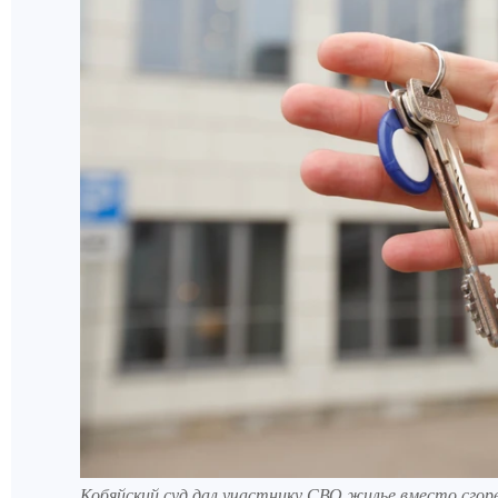
Кобяйский суд дал участнику СВО жилье вместо сгор