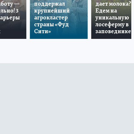
аботу —
поддержал
дает молока?
льно! 3
крупнейший
Едем на
карьеры
агрокластер
уникальную
страны «Фуд
лосеферму в
и
Сити»
заповеднике!