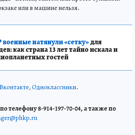
юкзаке или в машине нельзя.
 военные натянули «сетку»
для
в: как страна 13 лет тайно искала и
инопланетных гостей
Вконтакте
,
Одноклассники
.
о телефону 8-914-197-70-04, а также по
enger@phkp.ru