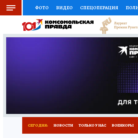
ФОТО
ВИДЕО
СПЕЦОПЕРАЦИЯ
ПОЛ
СОЦПОДДЕРЖКА
НАУКА
СПОРТ
КО
ВЫБОР ЭКСПЕРТОВ
ДОКТОР
ФИНАНС
КНИЖНАЯ ПОЛКА
ПРОГНОЗЫ НА СПОРТ
ПРЕСС-ЦЕНТР
НЕДВИЖИМОСТЬ
ТЕЛЕ
РАДИО КП
РЕКЛАМА
ТЕСТЫ
НОВОЕ 
СЕГОДНЯ:
НОВОСТИ
ТОЛЬКО У НАС
ВОЕНКОРЫ