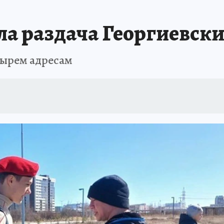
БИРСК
ПРОИСШЕСТВИЯ
АФИША
ИСПЫТАНО НА СЕБЕ
ла раздача Георгиевск
тырем адресам