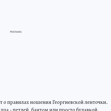
 о правилах ношения Георгиевской ленточки.
рдца - петлей, бантом или просто булавкой.