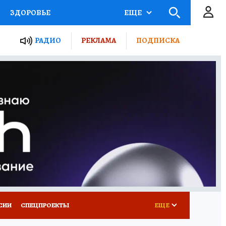
ЗДОРОВЬЕ
ЕЩЕ
ТЫ РОССИИ
РАДИО
РЕКЛАМА
ПОДПИСКА
КРЕТЫ
ПУТЕВОДИТЕЛЬ
 ЖЕЛЕЗА
ТУРИЗМ
Д ПОТРЕБИТЕЛЯ
ВСЕ О КП
СИИ
СПЕЦПРОЕКТЫ
ЕЩЕ