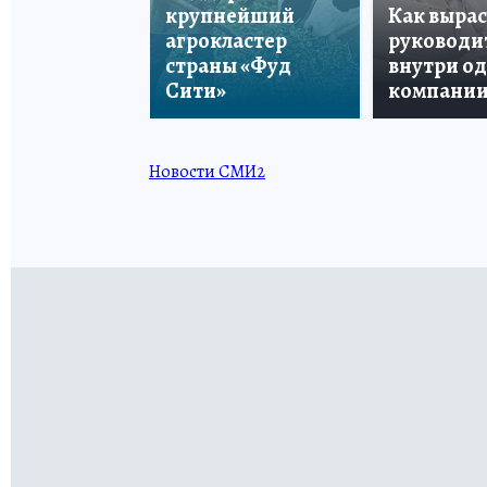
крупнейший
Как вырас
агрокластер
руководи
страны «Фуд
внутри о
Сити»
компани
Новости СМИ2