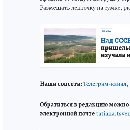
Размещать ленточку на сумке, р
НАУКА
Над СССР
пришельце
изучала 
Наши соцсети:
Телеграм-канал
,
Обратиться в редакцию можно п
электронной почте
tatiana.tsv