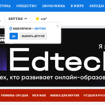
ИТИКА
ОБЩЕСТВО
ЭКОНОМИКА
В МИРЕ
ЗВЕЗДЫ
ЛУМНИСТЫ
ПРОИСШЕСТВИЯ
НАЦИОНАЛЬНЫЕ ПРОЕК
ЯКУТИЯ
+19
°
ВАШ РЕГИОН —
ЯКУТИЯ
Ы
ОТКРЫВАЕМ МИР
Я ЗНАЮ
СЕМЬЯ
ЖЕНСКИЕ СЕ
ДА
ВЫБРАТЬ ДРУГОЙ
ПРОМОКОДЫ
СЕРИАЛЫ
СПЕЦПРОЕКТЫ
ДЕФИЦИТ
ВИЗОР
КОЛЛЕКЦИИ
КОНКУРСЫ
РАБОТА У НАС
ГИ
НА САЙТЕ
УКРАИНА: СВОДКА
КП В МАХ
ЖИЛЬЕ ДЛЯ ЯКУТЯН
ОТДЫХ В РОС