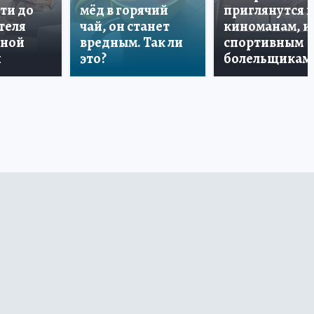
ти до
мёд в горячий
приглянутся 
теля
чай, он станет
киноманам, и
дной
вредным. Так ли
спортивным
и
это?
болельщикам