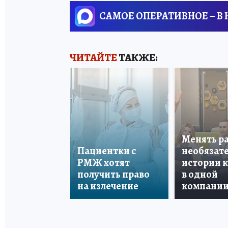
САМОЕ ОПЕРАТИВНОЕ – В
ЧИТАЙТЕ
ТАКЖЕ:
Менять р
Пациентки с
необязате
РМЖ хотят
истории 
получить право
в одной
на излечение
компани