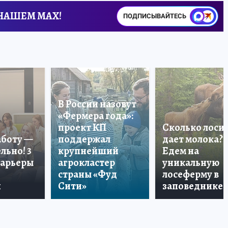
 НАШЕМ MAX!
ПОДПИСЫВАЙТЕСЬ
В России назовут
«Фермера года»:
проект КП
Сколько лоси
аботу —
поддержал
дает молока?
льно! 3
крупнейший
Едем на
карьеры
агрокластер
уникальную
страны «Фуд
лосеферму в
и
Сити»
заповеднике!