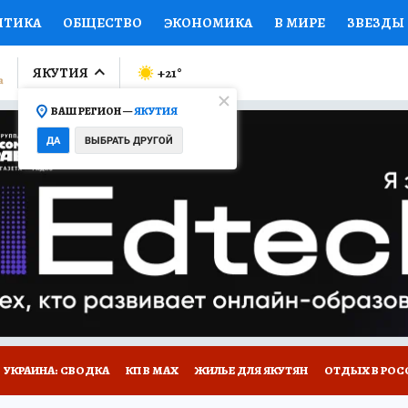
ИТИКА
ОБЩЕСТВО
ЭКОНОМИКА
В МИРЕ
ЗВЕЗДЫ
ЛУМНИСТЫ
ПРОИСШЕСТВИЯ
НАЦИОНАЛЬНЫЕ ПРОЕК
ЯКУТИЯ
+21
°
ВАШ РЕГИОН —
ЯКУТИЯ
Ы
ОТКРЫВАЕМ МИР
Я ЗНАЮ
СЕМЬЯ
ЖЕНСКИЕ СЕ
ДА
ВЫБРАТЬ ДРУГОЙ
ПРОМОКОДЫ
СЕРИАЛЫ
СПЕЦПРОЕКТЫ
ДЕФИЦИТ
ВИЗОР
КОЛЛЕКЦИИ
КОНКУРСЫ
РАБОТА У НАС
ГИ
НА САЙТЕ
УКРАИНА: СВОДКА
КП В МАХ
ЖИЛЬЕ ДЛЯ ЯКУТЯН
ОТДЫХ В РОС