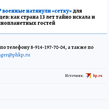
 военные натянули «сетку»
для
в: как страна 13 лет тайно искала и
инопланетных гостей
о телефону 8-914-197-70-04, а также по
enger@phkp.ru
Источник:
kp.ru