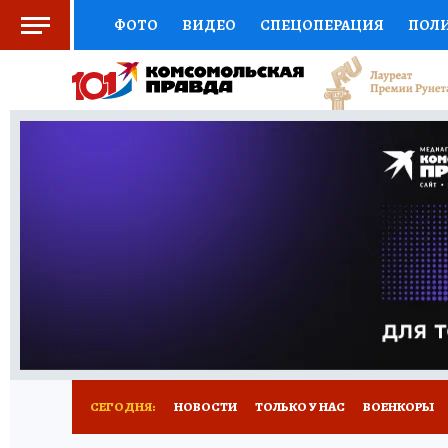
ФОТО
ВИДЕО
СПЕЦОПЕРАЦИЯ
ПОЛ
СОЦПОДДЕРЖКА
НАУКА
СПОРТ
КО
ВЫБОР ЭКСПЕРТОВ
ДОКТОР
ФИНАНС
КНИЖНАЯ ПОЛКА
ПРОГНОЗЫ НА СПОРТ
ПРЕСС-ЦЕНТР
НЕДВИЖИМОСТЬ
ТЕЛЕ
РАДИО КП
РЕКЛАМА
ТЕСТЫ
НОВОЕ 
СЕГОДНЯ:
НОВОСТИ
ТОЛЬКО У НАС
ВОЕНКОРЫ