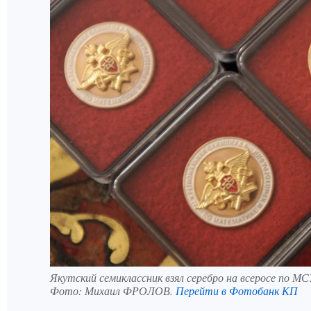
Якутский семиклассник взял серебро на всеросе по М
Фото:
Михаил ФРОЛОВ.
Перейти в Фотобанк КП