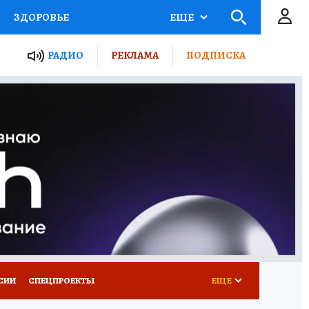
ЗДОРОВЬЕ
ЕЩЕ
ТЫ РОССИИ
РАДИО
РЕКЛАМА
ПОДПИСКА
КРЕТЫ
ПУТЕВОДИТЕЛЬ
 ЖЕЛЕЗА
ТУРИЗМ
Д ПОТРЕБИТЕЛЯ
ВСЕ О КП
СИИ
СПЕЦПРОЕКТЫ
ЕЩЕ