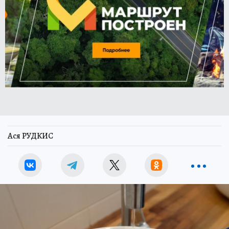
Ася РУДКИС